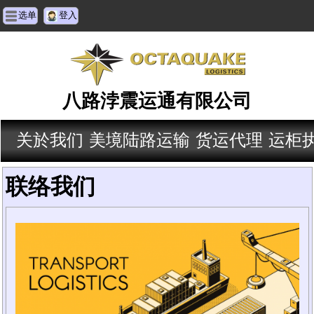
选单
登入
八路浡震运通有限公司
关於我们
美境陆路运输
货运代理
运柜
联络我们