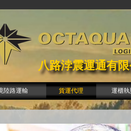
八路浡震運通有限
境陸路運輸
貨運代理
運櫃執