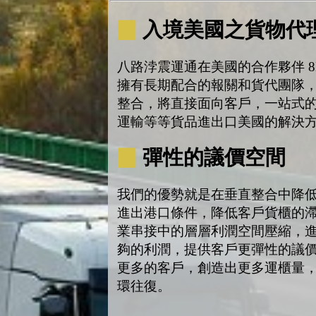
▉
入境美國之貨物代
八路浡震運通在美國的合作夥伴 8L
擁有長期配合的報關和貨代團隊，2
整合，將直接面向客戶，一站式
運輸等等貨品進出口美國的解決
▉
彈性的議價空間
我們的優勢就是在垂直整合中降
進出港口條件，降低客戶貨櫃的
業串接中的層層利潤空間壓縮，
夠的利潤，提供客戶更彈性的議
更多的客戶，創造出更多運櫃量
環往復。