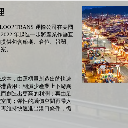
理
OOP TRANS 運輸公司在美國
022 年起進一步將產業作垂直
的提供包含船期、倉位、報關、
方案。
低成本，由運櫃量創造出的快速
滯港費用；到減少產業上下游異
進而創造出更高的利潤；再由足
價空間；彈性的議價空間再帶入
，再維持快速進出港口條件，循