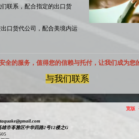
我们联系，配合指定的出口货
进出口货代公司，配合美境内运
安全的服务，值得您的信赖与托付，让我们成为您
与我们联系
宽版
ctaquake@gmail.com
高雄市苓雅区中华四路2号12楼之G
605