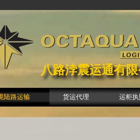
八路浡震运通有限
境陆路运输
货运代理
运柜执