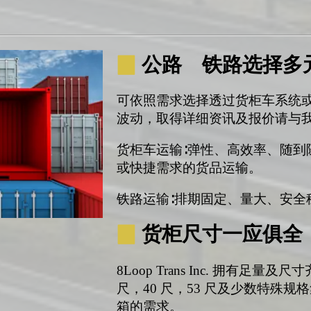
▉
公路 铁路选择多
可依照需求选择透过货柜车系统
波动，取得详细资讯及报价请与
货柜车运输∶弹性、高效率、随到
或快捷需求的货品运输。
铁路运输∶排期固定、量大、安全
▉
货柜尺寸一应俱全
8Loop Trans Inc. 拥有足
尺，40 尺，53 尺及少数特殊
箱的需求。