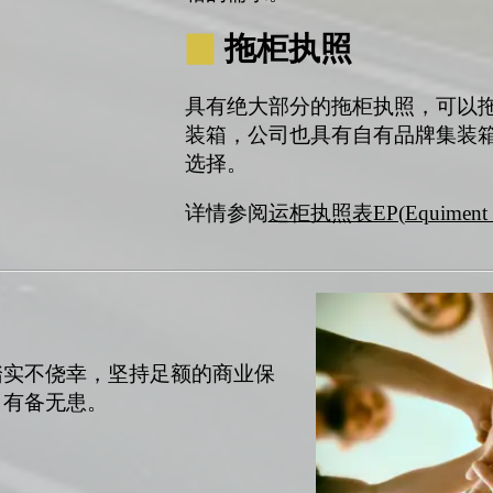
▉
拖柜执照
具有绝大部分的拖柜执照，可以拖
装箱，公司也具有自有品牌集装箱
选择。
详情参阅
运柜执照表EP(Equiment Pr
踏实不侥幸，坚持足额的商业保
，有备无患。