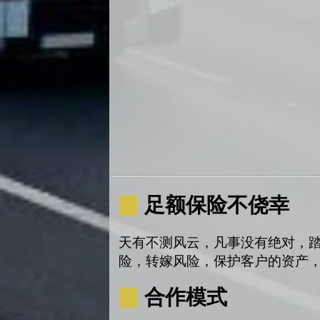
▉
足额保险不侥幸
天有不测风云，凡事没有绝对，
险，转嫁风险，保护客户的资产
▉
合作模式