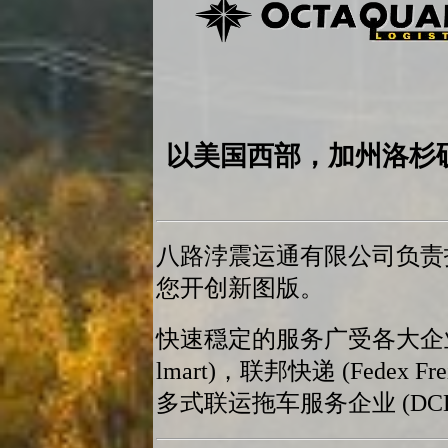
以美国西部，加州洛杉
八路浡震运通有限公司负责拓展台
您开创新图版。
快速穏定的服务广受各大企业青
lmart)，联邦快递 (Fedex 
多式联运拖车服务企业 (DCLI)