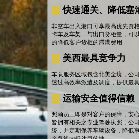
▉
快速通关、降低塞
非空车出入港口可享最高优先资格，8Lo
卡车及车架，与出口货柜量，可
的降低客户货柜的滞港费用。
▉
美西最具竞争力
车队服务区域包含北美全境，公
透过高效率派遣及调度，提供最
▉
运输安全值得信赖
照顾员工即是对客户的保障，安
皆拥有相关之专业驾驶执照，公
统，并定期保养车辆设备，降低
全路线内抵达目的地。