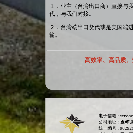
１．业主（台湾出口商）直接与
代，与我们对接。
２．台湾端出口货代或是美国端
输。
高效率、高品质、
电子信箱
:
serv.o
公司地址
:
台湾 
统一编号
: 90292