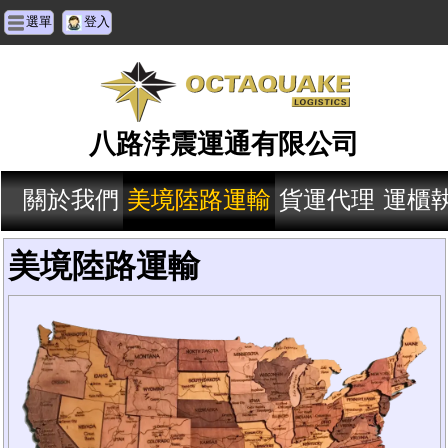
選單
登入
八路浡震運通有限公司
關於我們
美境陸路運輸
貨運代理
運櫃
美境陸路運輸