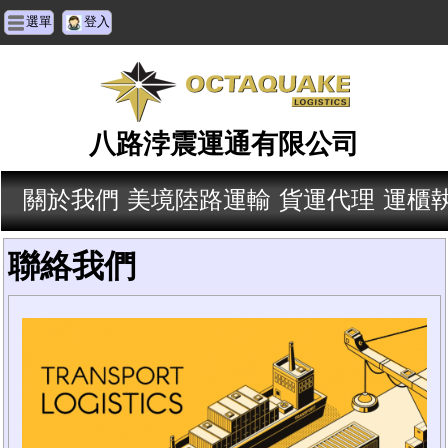
選單
登入
八路浡震運通有限公司
關於我們
美境陸路運輸
貨運代理
運櫃
聯絡我們